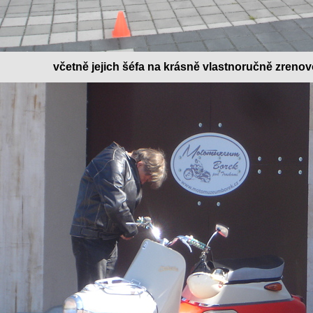
včetně jejich šéfa na krásně vlastnoručně zreno