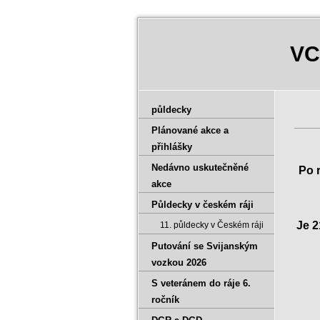
VC
půldecky
Plánované akce a
1
přihlášky
Nedávno uskutečněné
Po 
akce
Půldecky v českém ráji
Je 2
11. půldecky v Českém ráji
Putování se Svijanským
vozkou 2026
S veteránem do ráje 6.
ročník