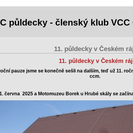
C půldecky - členský klub VCC
11. půldecky v Českém ráj
1. půldecky v Českém ráj
roční pauze jsme se konečně sešli na dalším, teď už 11. ro
ccm.
1. června 2025 a Motomuzeu Borek u Hrubé skály se začín