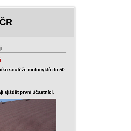
 ČR
i
i
čníku soutěže motocyklů do 50
ají sjíždět první účastníci.