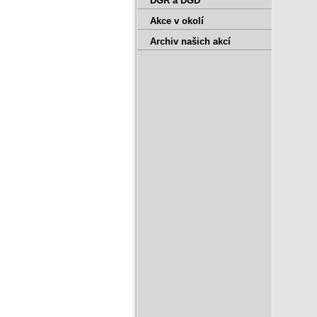
DGR a DGD
Akce v okolí
Archiv našich akcí