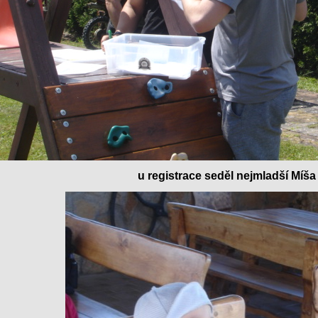
u registrace seděl nejmladší Míša