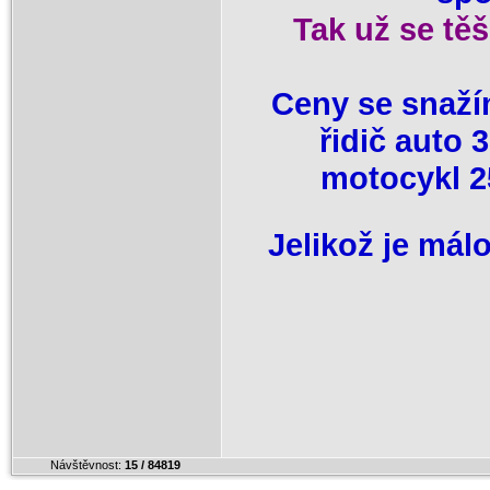
Tak už se těš
Ceny se snaží
řidič auto 
motocykl 25
Jelikož je mál
Návštěvnost:
15 / 84819