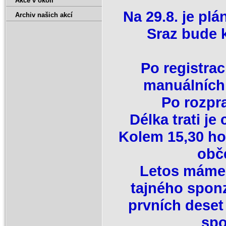
Akce v okolí
Na 29.8. je pl
Archiv našich akcí
Sraz bude 
Po registrac
manuálních 
Po rozpra
Délka trati je
Kolem 15,30 ho
obče
Letos máme 
tajného sponz
prvních deset
spo